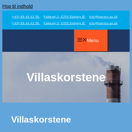
Hop til indhold
(+45) 86 43 42 56
Falkevej 2, 6705 Esbjerg Ø
info@danton-as.dk
(+45) 86 43 42 56
Falkevej 2, 6705 Esbjerg Ø
info@danton-as.dk
Menu
Villaskorstene
Villaskorstene