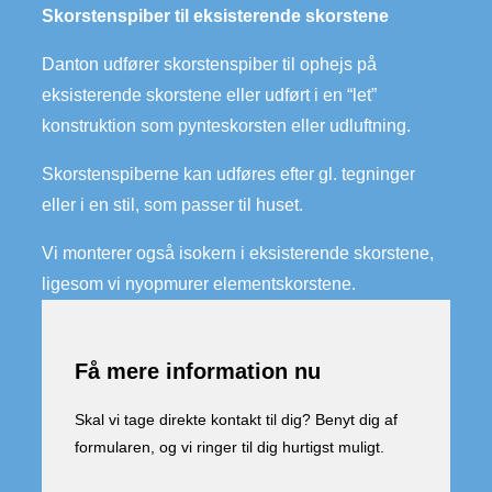
Skorstenspiber til eksisterende skorstene
Danton udfører skorstenspiber til ophejs på
eksisterende skorstene eller udført i en “let”
konstruktion som pynteskorsten eller udluftning.
Skorstenspiberne kan udføres efter gl. tegninger
eller i en stil, som passer til huset.
Vi monterer også isokern i eksisterende skorstene,
ligesom vi nyopmurer elementskorstene.
Få mere information nu
Skal vi tage direkte kontakt til dig? Benyt dig af
formularen, og vi ringer til dig hurtigst muligt.